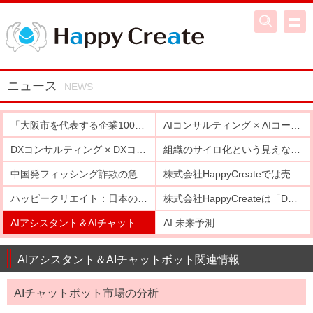
ニュース
「大阪市を代表する企業100選」に選出！
AIコンサルティング × AIコーチング
DXコンサルティング × DXコーチング
組織のサイロ化という見えない壁
中国発フィッシング詐欺の急増と日本企業への影響
株式会社HappyCreateでは売上の1%を炭素除去に寄付します
ハッピークリエイト：日本のデジタルジレンマを解決
株式会社HappyCreateは「DXコンサルティング」企業へ
AIアシスタント＆AIチャットボット関連情報
AI 未来予測
AIアシスタント＆AIチャットボット関連情報
AIチャットボット市場の分析